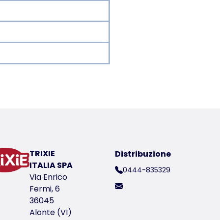
er a product
tenuta del tappetino igienico anche in condizioni particola
TRIXIE
Distribuzione
ITALIA SPA
0444-835329
Via Enrico
Fermi, 6
36045
ico del prodotto 23415
Alonte (VI)