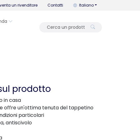
Puoi cambiare la lingua con que
venta un rivenditore
Contatti
Italiano
nda
sul prodotto
o in casa
le offre un'ottima tenuta del tappetino
dizioni particolari
a, antiscivolo
a