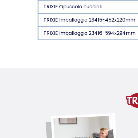
TRIXIE Opuscolo cuccioli
TRIXIE Imballaggio 23415-452x220mm
TRIXIE Imballaggio 23416-594x294mm
Dettagli del prodotto p
Informazioni sul prodotto
per l'addestramento in casa
la cornice staccabile offre un'ottima 
con piedini in gomma, antiscivolo
in plastica
colore: beige/crema
variante di prodotto
variante di prodotto: numero un