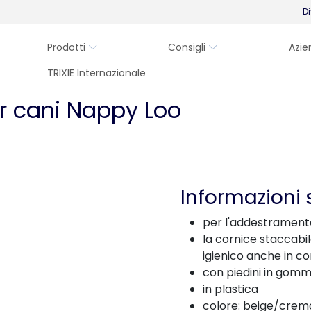
Di
Prodotti
Consigli
Azie
TRIXIE Internazionale
er cani Nappy Loo
Informazioni 
per l'addestrament
la cornice staccabi
igienico anche in con
con piedini in gomm
in plastica
colore: beige/crem