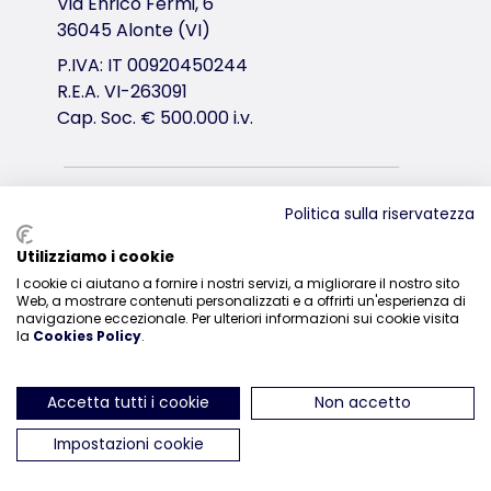
Via Enrico Fermi, 6
36045 Alonte (VI)
P.IVA: IT 00920450244
R.E.A. VI-263091
Cap. Soc. € 500.000 i.v.
Distribuzione
Politica sulla riservatezza
0444-835329
Utilizziamo i cookie
I cookie ci aiutano a fornire i nostri servizi, a migliorare il nostro sito
Web, a mostrare contenuti personalizzati e a offrirti un'esperienza di
navigazione eccezionale. Per ulteriori informazioni sui cookie visita
la
Cookies Policy
.
ci trovi su Instagram
ci trovi su Facebook
ci trovi su YouTube
ci trovi su Linked
ci trovi su 
Accetta tutti i cookie
Non accetto
Impostazioni cookie