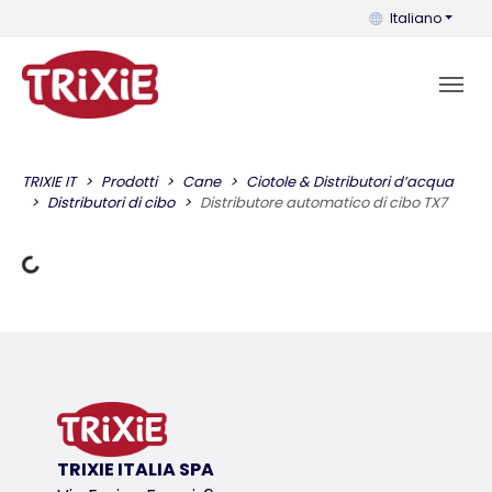
Puoi cambiare la 
Italiano
TRIXIE IT
Prodotti
Cane
Ciotole & Distributori d’acqua
Distributori di cibo
Distributore automatico di cibo TX7
Dati di carico
TRIXIE ITALIA SPA