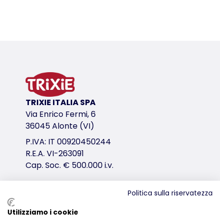
Dettagli del prodotto per a product
Informazioni sul prodotto
da usare come ciotola di ricambio per i set di cioto
variante di prodotto
variante di prodotto: numero unico del pr
TRIXIE ITALIA SPA
Misure
Via Enrico Fermi, 6
0,25 l/ø 13 cm
36045 Alonte (VI)
Colore
P.IVA: IT 00920450244
grigio/grigio chiaro
R.E.A. VI-263091
per art.
Cap. Soc. € 500.000 i.v.
24535
Politica sulla riservatezza
Distribuzione
Utilizziamo i cookie