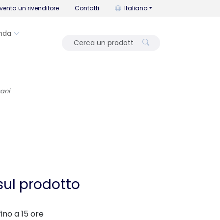
Puoi cambiare la lingua con que
venta un rivenditore
Contatti
Italiano
nda
cani
sul prodotto
ino a 15 ore