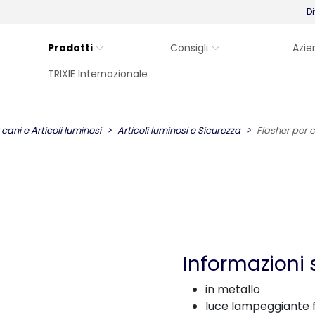
Di
Prodotti
Consigli
Azie
TRIXIE Internazionale
ani e Articoli luminosi
Articoli luminosi e Sicurezza
Flasher per 
Informazioni 
in metallo
luce lampeggiante f