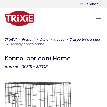
Puoi cambiare la 
Italiano
TRIXIE IT
Prodotti
Cane
A casa
Trasportini per cani
Kennel per cani Home
Kennel per cani Home
Item no.: 39301 - 39305