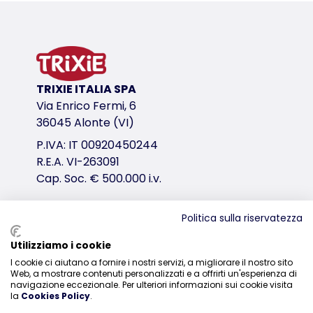
Informazioni sul prodotto
da usare a casa per brevi periodi di tempo
2 porte, frontale e laterale
porte con 2 chiusure di sicurezza ciascuna
prodotto pieghevole
TRIXIE ITALIA SPA
fondo in plastica (ABS)
Via Enrico Fermi, 6
in metallo, anti-ruggine e anti-usura
36045 Alonte (VI)
cuscini coordinati disponibili separatamente
P.IVA: IT 00920450244
variante di prodotto
R.E.A. VI-263091
variante di prodotto: numero unico del pr
Cap. Soc. € 500.000 i.v.
Taglia
S
Politica sulla riservatezza
Misure
Distribuzione
Utilizziamo i cookie
64 × 54 × 48 cm
I cookie ci aiutano a fornire i nostri servizi, a migliorare il nostro sito
0444-835329
Web, a mostrare contenuti personalizzati e a offrirti un'esperienza di
Colore
navigazione eccezionale. Per ulteriori informazioni sui cookie visita
nero
la
Cookies Policy
.