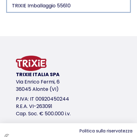
TRIXIE Imballaggio 55610
Dettagli del prodotto per a product
Informazioni sul prodotto
per guardare gli uccelli selvatici dalla propria casa
con ventose per un facile montaggio
agganciare dall'esterno, salvaspazio e facile da ri
in plastica
TRIXIE ITALIA SPA
variante di prodotto
Via Enrico Fermi, 6
36045 Alonte (VI)
variante di prodotto: numero unico del pr
P.IVA: IT 00920450244
Misure
R.E.A. VI-263091
225 ml/15 × 15 × 6 cm
Cap. Soc. € 500.000 i.v.
Colore
trasparente
Politica sulla riservatezza