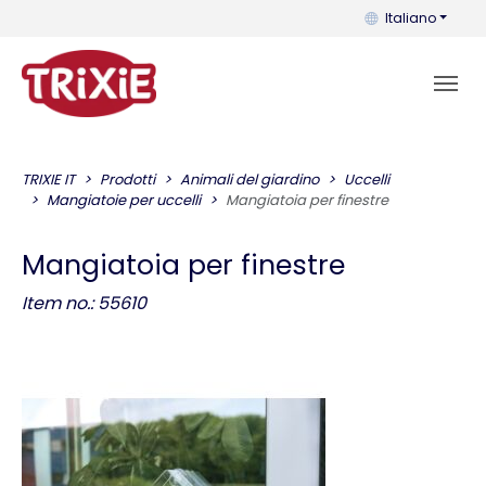
Puoi cambiare la 
Italiano
TRIXIE IT
Prodotti
Animali del giardino
Uccelli
Mangiatoie per uccelli
Mangiatoia per finestre
Mangiatoia per finestre
Item no.: 55610