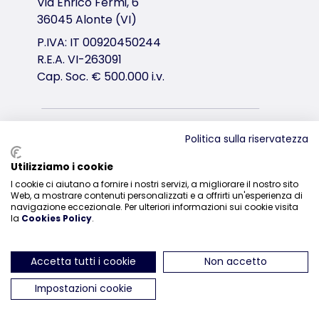
Via Enrico Fermi, 6
36045 Alonte (VI)
P.IVA: IT 00920450244
R.E.A. VI-263091
Cap. Soc. € 500.000 i.v.
Distribuzione
Politica sulla riservatezza
0444-835329
Utilizziamo i cookie
I cookie ci aiutano a fornire i nostri servizi, a migliorare il nostro sito
Web, a mostrare contenuti personalizzati e a offrirti un'esperienza di
navigazione eccezionale. Per ulteriori informazioni sui cookie visita
la
Cookies Policy
.
ci trovi su Instagram
ci trovi su Facebook
ci trovi su YouTube
ci trovi su Linked
ci trovi su 
Accetta tutti i cookie
Non accetto
Impostazioni cookie