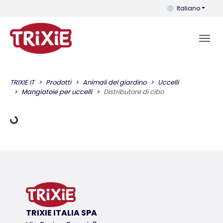
Puoi cambiare la 
Italiano
Dati di carico
TRIXIE IT
Prodotti
Animali del giardino
Uccelli
Mangiatoie per uccelli
Distributore di cibo
TRIXIE ITALIA SPA