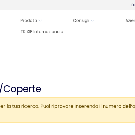
Di
Prodotti
Consigli
Azie
TRIXIE Internazionale
/Coperte
r la tua ricerca. Puoi riprovare inserendo il numero dell’ar