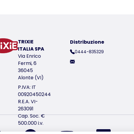
TRIXIE
Distribuzione
ITALIA SPA
0444-835329
Via Enrico
Fermi, 6
36045
Alonte (VI)
P.IVA: IT
00920450244
R.E.A. VI-
263091
Cap. Soc. €
500.000 i.v.
ci trovi su Instagram
ci trovi su Facebook
ci trovi su YouTube
ci trov