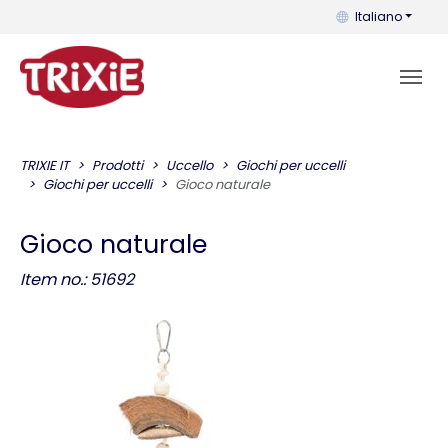
Puoi cambiare la 
Italiano
TRIXIE IT
Prodotti
Uccello
Giochi per uccelli
Giochi per uccelli
Gioco naturale
Gioco naturale
Item no.: 51692