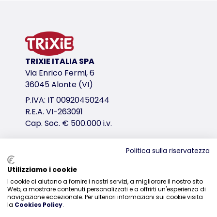
Informazioni sul prodotto
in noce di cocco, rattan e pietra lavica
raccomandato dal Parco ornitologico di Walsrode
variante di prodotto
TRIXIE ITALIA SPA
variante di prodotto: numero unico del pr
Via Enrico Fermi, 6
Misure
36045 Alonte (VI)
35 cm
P.IVA: IT 00920450244
per es.
R.E.A. VI-263091
calopsitte, cocoriti
Cap. Soc. € 500.000 i.v.
link per il download
Politica sulla riservatezza
TRIXIE Imballaggio 51692-85x85mm
Distribuzione
TRIXIE Imballaggio Ziervogel-Hinweis-Fasern-30
Utilizziamo i cookie
I cookie ci aiutano a fornire i nostri servizi, a migliorare il nostro sito
0444-835329
Web, a mostrare contenuti personalizzati e a offrirti un'esperienza di
navigazione eccezionale. Per ulteriori informazioni sui cookie visita
la
Cookies Policy
.