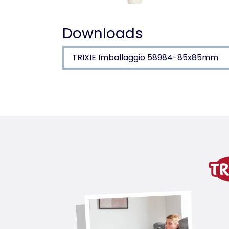
Downloads
TRIXIE Imballaggio 58984-85x85mm
Dettagli del prodotto p
Informazioni sul prodotto
con corda, cuoio e perline
raccomandato dal Parco ornitologic
variante di prodotto
variante di prodotto: numero un
Misure
28 cm