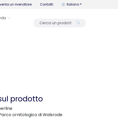
Puoi cambiare la lingua con que
venta un rivenditore
Contatti
Italiano
nda
sul prodotto
perline
arco ornitologico di Walsrode