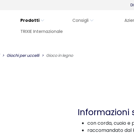
Di
Prodotti
Consigli
Azie
TRIXIE Internazionale
Giochi per uccelli
Gioco in legno
Informazioni 
con corda, cuoio e 
raccomandato dal P