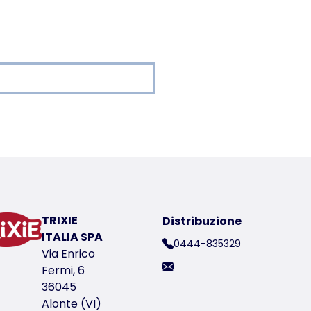
er a product
o di Walsrode (Weltvogelpark Walsrode)
TRIXIE
Distribuzione
ITALIA SPA
0444-835329
ico del prodotto 58984
Via Enrico
Fermi, 6
36045
Alonte (VI)