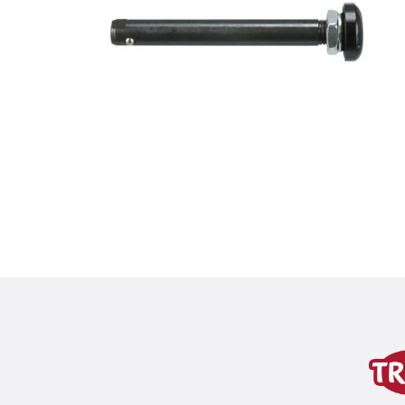
Dettagli del prodotto p
Informazioni sul prodotto
variante di prodotto
variante di prodotto: numero un
per art.
12794, 12796, 12798, 12799