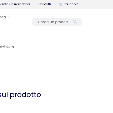
Puoi cambiare la lingua con que
venta un rivenditore
Contatti
Italiano
nda
icicletta
sul prodotto