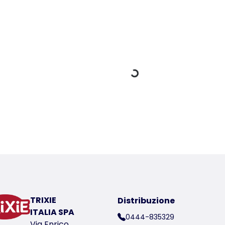
Dati di carico
er a product
ico del prodotto 12794-40
TRIXIE
Distribuzione
ITALIA SPA
0444-835329
Via Enrico