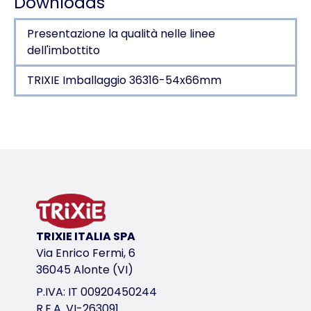
Downloads
Presentazione la qualità nelle linee
dell'imbottito
TRIXIE Imballaggio 36316-54x66mm
Dettagli del prodotto per a product
Informazioni sul prodotto
SOFT Edition
in feltro (poliestere)
forma stabile
cuscino con fodera in peluche (poliestere) e imbott
TRIXIE ITALIA SPA
con cerniera
Via Enrico Fermi, 6
variante di prodotto
36045 Alonte (VI)
P.IVA: IT 00920450244
variante di prodotto: numero unico del pr
R.E.A. VI-263091