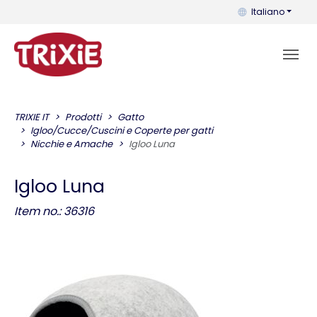
Puoi cambiare la 
Italiano
TRIXIE IT
Prodotti
Gatto
Igloo/Cucce/Cuscini e Coperte per gatti
Nicchie e Amache
Igloo Luna
Igloo Luna
Item no.: 36316