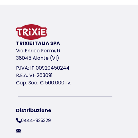
Informazioni sul prodotto
in plastica
antiscivolo
variante di prodotto
TRIXIE ITALIA SPA
variante di prodotto: numero unico del pr
Via Enrico Fermi, 6
Misure
36045 Alonte (VI)
44 × 28 cm
P.IVA: IT 00920450244
Disegno
R.E.A. VI-263091
gatto comico
Cap. Soc. € 500.000 i.v.
Distribuzione
0444-835329