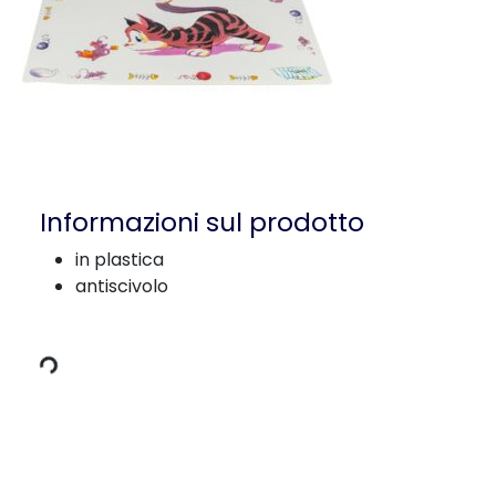
Informazioni sul prodotto
in plastica
antiscivolo
 carico
Dettagli del prodotto per a product