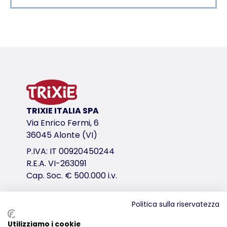
Dettagli del prodotto per a product
Informazioni sul prodotto
per gatti piccoli e gattini
in plastica
variante di prodotto
TRIXIE ITALIA SPA
variante di prodotto: numero unico del pr
Via Enrico Fermi, 6
Misure
36045 Alonte (VI)
27 × 9 × 37 cm
P.IVA: IT 00920450244
Colore
R.E.A. VI-263091
assortiti
Cap. Soc. € 500.000 i.v.
link per il download
Politica sulla riservatezza
TRIXIE Imballaggio 4042-150x25mm
Distribuzione
Utilizziamo i cookie