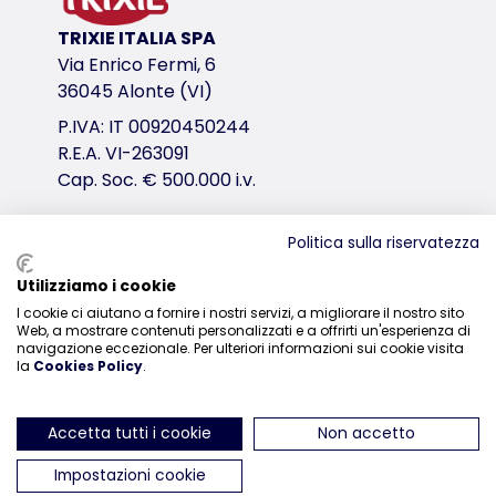
variante di prodotto
TRIXIE ITALIA SPA
variante di prodotto: numero unico del pr
Via Enrico Fermi, 6
Contenuto/Peso
36045 Alonte (VI)
500 gr.
P.IVA: IT 00920450244
Tipo di mangime
R.E.A. VI-263091
<table><tr><td><table><tr><td>Alimento complementa
Cap. Soc. € 500.000 i.v.
Composizione ed etichettatura
Politica sulla riservatezza
cereali, sottoprodotti di origine vegetale, carni e der
Distribuzione
senza zuccheri aggiunti
Utilizziamo i cookie
Conservare in luogo fresco e asciutto.
I cookie ci aiutano a fornire i nostri servizi, a migliorare il nostro sito
0444-835329
Web, a mostrare contenuti personalizzati e a offrirti un'esperienza di
navigazione eccezionale. Per ulteriori informazioni sui cookie visita
Componenti Analitici
la
Cookies Policy
.
Tenore in materia grassa
4.0 %
Accetta tutti i cookie
Non accetto
Tenore di umidità
ci trovi su Instagram
ci trovi su Facebook
ci trovi su YouTube
ci trovi su Linked
ci trovi su 
Impostazioni cookie
18.0 %