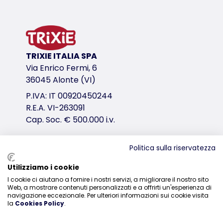
in gomma naturale
al gusto di menta
massaggia le gengive
prodotto testato da un organismo indipendente di e
TRIXIE ITALIA SPA
variante di prodotto
Via Enrico Fermi, 6
36045 Alonte (VI)
variante di prodotto: numero unico del pr
P.IVA: IT 00920450244
Misure
R.E.A. VI-263091
11 cm
Cap. Soc. € 500.000 i.v.
link per il download
Politica sulla riservatezza
TRIXIE Imballaggio 3290-33704-30x48mm
TRIXIE Imballaggio 3290-92x88mm
Distribuzione
Utilizziamo i cookie
I cookie ci aiutano a fornire i nostri servizi, a migliorare il nostro sito
0444-835329
Web, a mostrare contenuti personalizzati e a offrirti un'esperienza di
navigazione eccezionale. Per ulteriori informazioni sui cookie visita
la
Cookies Policy
.