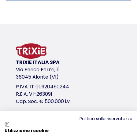
Dettagli del prodotto per a product
Informazioni sul prodotto
per cani
il gusto gradevole facilita la pulizia dentale
variante di prodotto
TRIXIE ITALIA SPA
variante di prodotto: numero unico del pr
Via Enrico Fermi, 6
Contenuto/Peso
36045 Alonte (VI)
100 gr.
P.IVA: IT 00920450244
R.E.A. VI-263091
link per il download
Cap. Soc. € 500.000 i.v.
TRIXIE Imballaggio 2545
Politica sulla riservatezza
Distribuzione
Utilizziamo i cookie