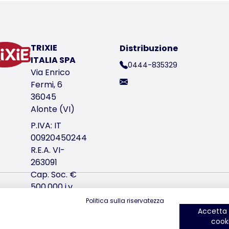
a e realizzata a mano, pertanto sono possibili minime vari
TRIXIE
Distribuzione
ITALIA SPA
0444-835329
Via Enrico
co del prodotto 25112
Fermi, 6
36045
Alonte (VI)
P.IVA: IT
00920450244
R.E.A. VI-
263091
co del prodotto 25113
Cap. Soc. €
500.000 i.v.
ci trovi su Instagram
ci trovi su Facebook
ci trovi su YouTube
ci trov
Politica sulla riservatezza
Accetta t
cook