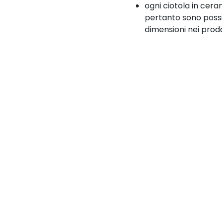
ogni ciotola in cera
pertanto sono possib
dimensioni nei prod