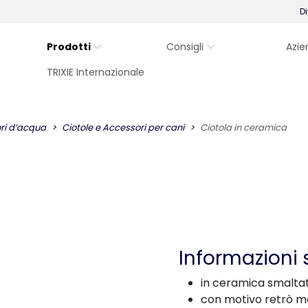
Di
Prodotti
Consigli
Azie
TRIXIE Internazionale
ori d’acqua
Ciotole e Accessori per cani
Ciotola in ceramica
Informazioni 
in ceramica smalta
con motivo retrò m