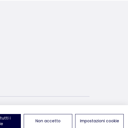
azioni di colore e dimensioni nei prodotti in caeramica
i su LinkedIn
ci trovi su TikTok
utti i
Non accetto
Impostazioni cookie
ie