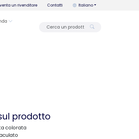
Puoi cambiare la lingua con que
venta un rivenditore
Contatti
Italiano
nda
sul prodotto
ta colorata
aculato